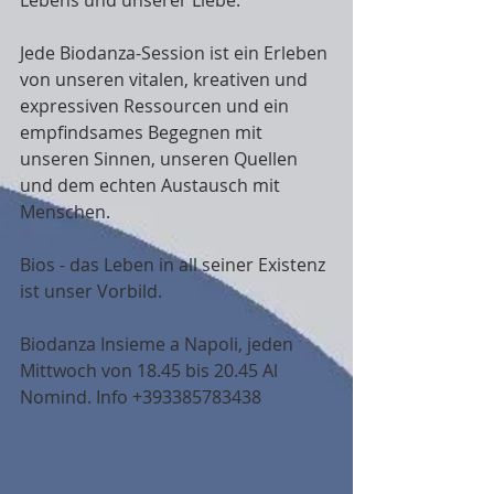
Lebens und unserer Liebe.
Jede Biodanza-Session ist ein Erleben 
von unseren vitalen, kreativen und 
expressiven Ressourcen und ein 
empfindsames Begegnen mit 
unseren Sinnen, unseren Quellen 
und dem echten Austausch mit 
Menschen. 
Bios - das Leben in all seiner Existenz 
ist unser Vorbild.
Biodanza Insieme a Napoli, jeden 
Mittwoch von 18.45 bis 20.45 Al 
Nomind. Info +393385783438