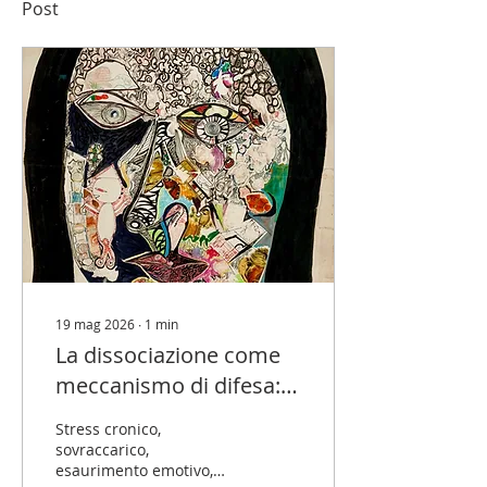
Post
19 mag 2026
∙
1
min
La dissociazione come
meccanismo di difesa:
cosa ci dice sul nostro
Stress cronico,
modo di reggere lo
sovraccarico,
esaurimento emotivo,
stress