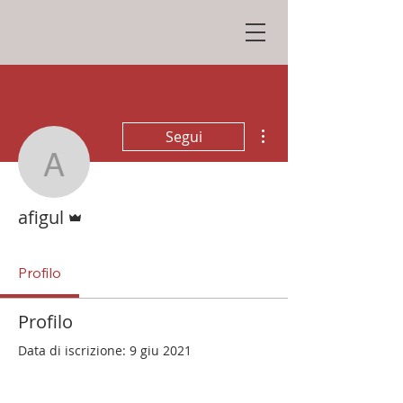
Altre azioni
Segui
afigul
Amministratore
afigul
Profilo
Profilo
Data di iscrizione: 9 giu 2021