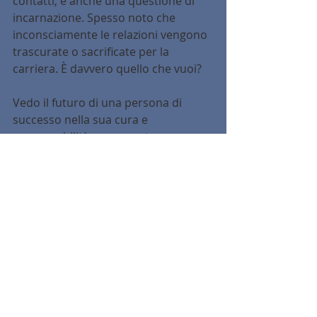
contatti, è anche una questione di 
incarnazione. Spesso noto che 
inconsciamente le relazioni vengono 
trascurate o sacrificate per la 
carriera. È davvero quello che vuoi?
Vedo il futuro di una persona di 
successo nella sua cura e 
responsabilità verso se stessa.
Tu sei il successo!
https://video.wixstatic.com/video/fa319b_
91a2e1adb07142849fdcb1ea86e3061b/10
80p/mp4/file.mp4
Tu sei il successo!