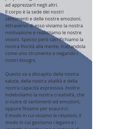
ad apprezzarli negli altri. 
Il corpo è la sede dei nostri 
sentimenti e delle nostre emozioni. 
Attraverso di esso viviamo la nostra 
motivazione e realizziamo le nostre 
visioni. Spesso però sacrifichiamo la 
nostra fisicità alla mente, trattandola 
come uno strumento e negando i 
nostri bisogni.
Questo va a discapito della nostra 
salute, della nostra vitalità e della 
nostra capacità espressiva. Inoltre 
indeboliamo la nostra creatività, che 
si nutre di sentimenti ed emozioni, 
oppure finiamo per esaurirci. 
Il modo in cui viviamo le relazioni, il 
modo in cui gestiamo i legami e i 